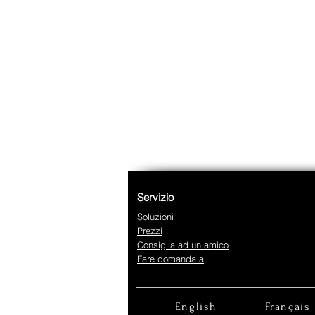
Servizio
Soluzioni
Prezzi
Consiglia ad un amico
Fare domanda a
English
Français