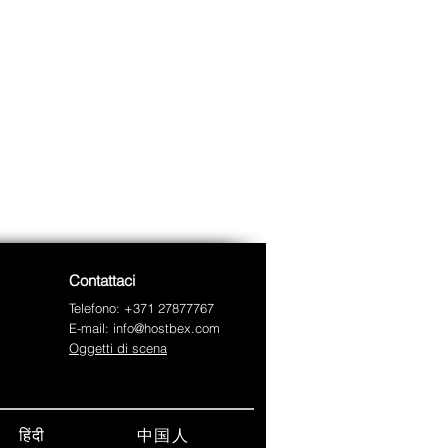
Contattaci
Telefono: +371 27877767
E-mail:
info@hostbex.com
Oggetti di scena
中国人
Italiano
हिंदी
English