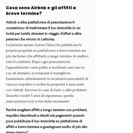
Cosa sono Airbnb e gli affitti a
breve termine?
Airbnb e altre piattaforme di prenotazione ti
consentono di trasformare il tuo immobile in un
hotel per turisti, stranieri in viaggio d'affari e altre
persone che vivono in Lettonia.
Le persone spesso hanno l’idea che pubblicare la
propria proprietà su piattaforme a breve termine sia
più rischioso che affittarla a lungo termine. In realtà è
vero il contrario. Dopo ogni prenotazione
l'appartamento verrà pulito e riordinato nel caso in
cui, ad esempio, si rompesse il maniglione.
Esaminiamo attentamente le recensioni precedenti di
ciascun inquilino e inoltre la proprietà è assicurata
con Airbnb Aircover in caso di furto o altri problemi.
Durante i nostri 5 anni di esperienza, questa
assicurazione non è mai stata necessaria!
Perché scegliere affitti a lungo termine con problemi,
inquilini disordinati e ritardi nei pagamenti quando
puoi pubblicare il tuo immobile su piattaforme di
affitti a breve termine e guadagnare molto di più allo
stesso tempo?