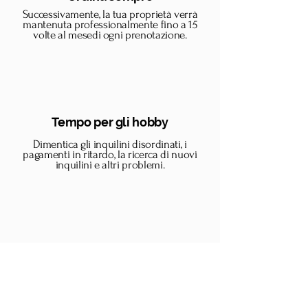
Successivamente, la tua proprietà verrà
mantenuta professionalmente fino a 15
volte al mese
di ogni prenotazione.
Tempo per gli hobby
Dimentica gli inquilini disordinati, i
pagamenti in ritardo, la ricerca di nuovi
inquilini e altri problemi.
Come operiamo?