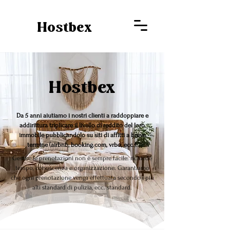
Hostbex
Hostbex
Da 5 anni aiutiamo i nostri clienti a raddoppiare e
addirittura triplicare il livello di reddito del loro
immobile pubblicandolo su siti di affitti a breve
termine (airbnb, booking.com, vrbo, ecc.).
Gestire le prenotazioni non è sempre facile: richiede
tempo, conoscenza e organizzazione. Garantiamo
che ogni prenotazione venga effettuata secondo i più
alti standard di pulizia, ecc. standard.