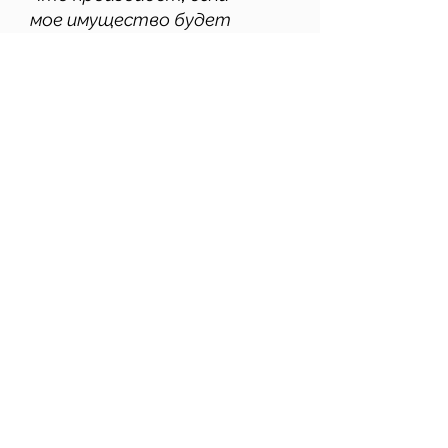
мое имущество будет
повреждено
?
Должен ли я платить за
техническое
обслуживание
?
Будет ли застраховано
мое имущество
?
Часто задаваемые вопросы:
ЧЗВ