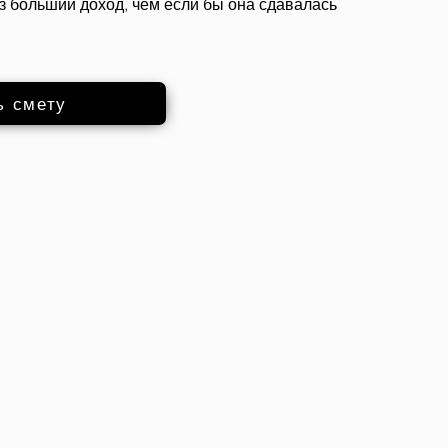
аз больший доход, чем если бы она сдавалась
ь смету