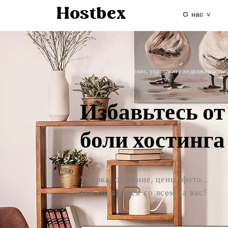
Hostbex
O нас ˅
Услуги Airbnb, сервис, управление недвижимостью 
Избавьтесь от
боли хостинга
Уборка, общение, цены, фото...
Мы справимся со всем за вас!