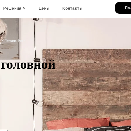
По
Решения ˅
Цены
Kонтакты
в Латвии, Рига:
 головной