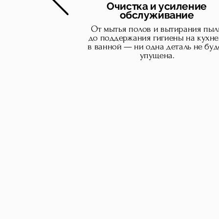
Очистка и усиление
обслуживание
От мытья полов и вытирания пыл
до поддержания гигиены на кухне
в ванной — ни одн
а деталь не буд
упущ
ена.