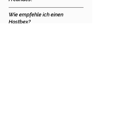
Wie empfehle ich einen
Hostbex?
Wann bekomme ich
meine 100 €?
Ist es möglich, mehrere
Freunde zu empfehlen?
Service
Eine Firma
Lösungen
Über uns
Preise
Wohnungen
Einem Freund
Kontakte
empfehlen