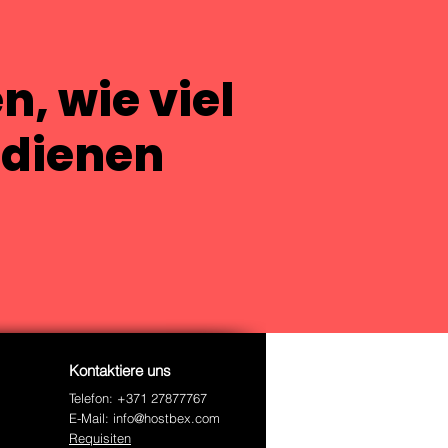
n, wie viel
rdienen
Kontaktiere uns
Telefon: +371 27877767
E-Mail:
info@hostbex.com
Requisiten