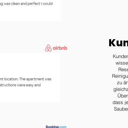
Kun
Kunden
wisse
Rese
Reinigu
zu ä
gleich
Über
dass j
Sauber