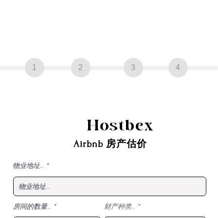
1
2
3
4
Hostbex
Airbnb 房产估价
.
物业地址.. *
房间的数量..
财产种类..